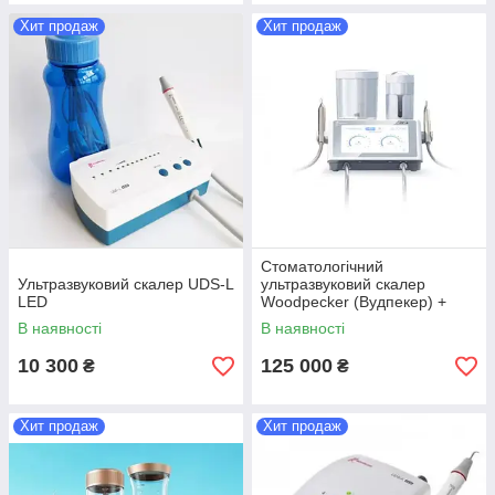
Хит продаж
Хит продаж
Стоматологічний
Ультразвуковий скалер UDS-L
ультразвуковий скалер
LED
Woodpecker (Вудпекер) +
содоструминний апарат PT-A
В наявності
В наявності
10 300
125 000
₴
₴
Хит продаж
Хит продаж