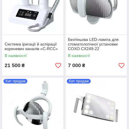
Безтіньова LED-лампа для
Система іригації й аспірації
стоматологічної установки
кореневих каналів «C-RCC»
COXO CX249-22
В наявності
В наявності
21 500
7 000
₴
₴
Хит продаж
Хит продаж