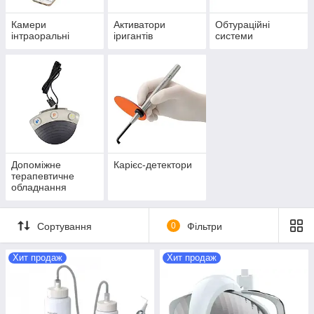
Камери
Активатори
Обтураційні
інтраоральні
іригантів
системи
Допоміжне
Карієс-детектори
терапевтичне
обладнання
Сортування
0
Фільтри
Хит продаж
Хит продаж