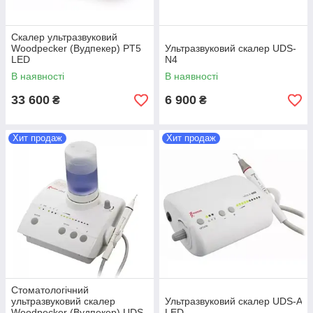
Скалер ультразвуковий
Woodpecker (Вудпекер) PT5
Ультразвуковий скалер UDS-
LED
N4
В наявності
В наявності
33 600
6 900
₴
₴
Хит продаж
Хит продаж
Стоматологічний
ультразвуковий скалер
Ультразвуковий скалер UDS-A
Woodpecker (Вудпекер) UDS-
LED