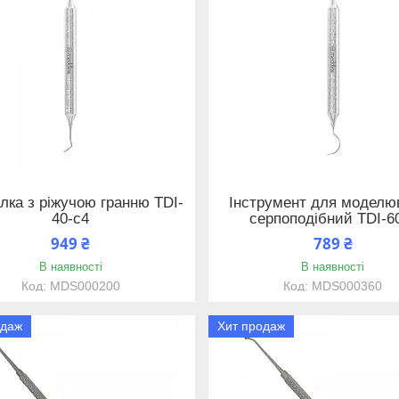
лка з ріжучою гранню TDI-
Інструмент для моделю
40-c4
серпоподібний TDI-6
949 ₴
789 ₴
В наявності
В наявності
MDS000200
MDS000360
одаж
Хит продаж