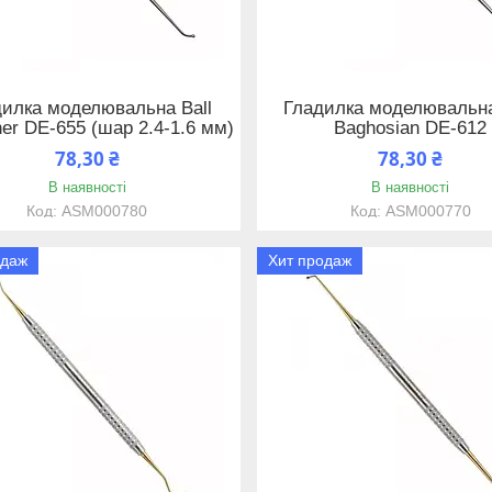
дилка моделювальна Ball
Гладилка моделювальн
her DE-655 (шар 2.4-1.6 мм)
Baghosian DE-612
78,30 ₴
78,30 ₴
В наявності
В наявності
ASM000780
ASM000770
одаж
Хит продаж