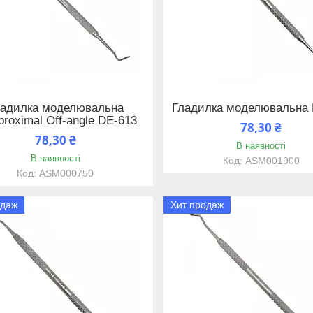
ладилка моделювальна
Гладилка моделювальна 
rproximal Off-angle DE-613
78,30 ₴
78,30 ₴
В наявності
В наявності
ASM001900
ASM000750
одаж
Хит продаж