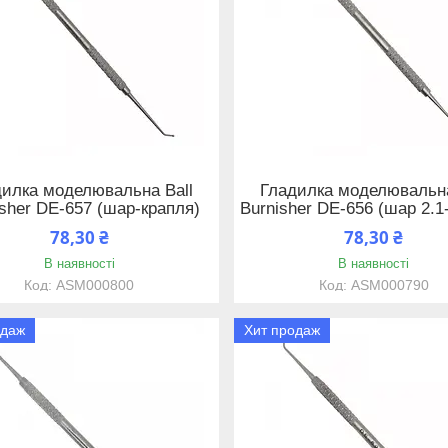
дилка моделювальна Ball
Гладилка моделювальна
isher DE-657 (шар-крапля)
Burnisher DE-656 (шар 2.1
78,30 ₴
78,30 ₴
В наявності
В наявності
ASM000800
ASM000790
одаж
Хит продаж