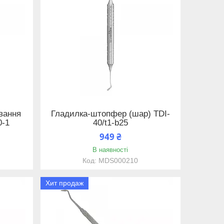
вання
Гладилка-штопфер (шар) TDI-
0-1
40/t1-b25
949 ₴
В наявності
MDS000210
Хит продаж