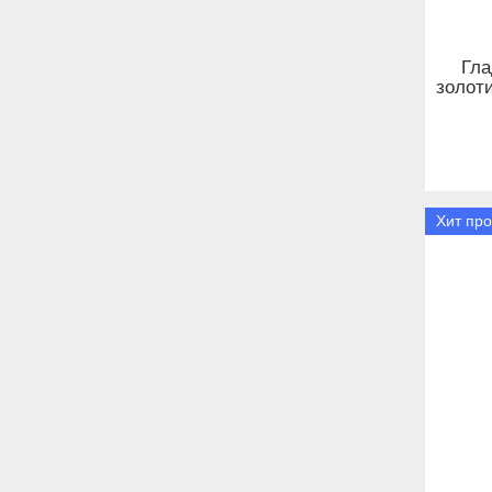
Гла
золот
Хит пр