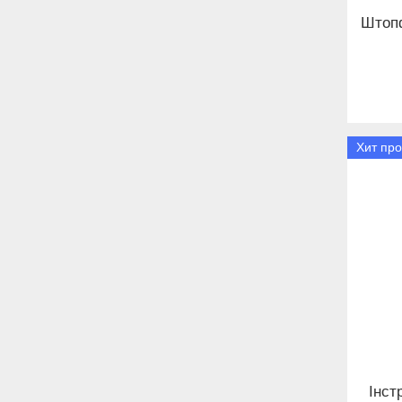
Штопф
Хит пр
Інст