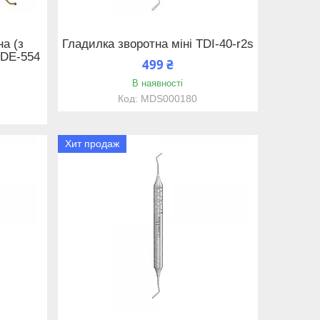
а (з
Гладилка зворотна міні TDI-40-r2s
 DE-554
499 ₴
В наявності
MDS000180
Хит продаж