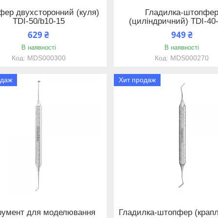
ер двухсторонний (куля)
Гладилка-штопфе
TDI-50/b10-15
(циліндричний) TDI-40
629 ₴
949 ₴
В наявності
В наявності
MDS000300
MDS000270
одаж
Хит продаж
румент для моделювання
Гладилка-штопфер (крапл