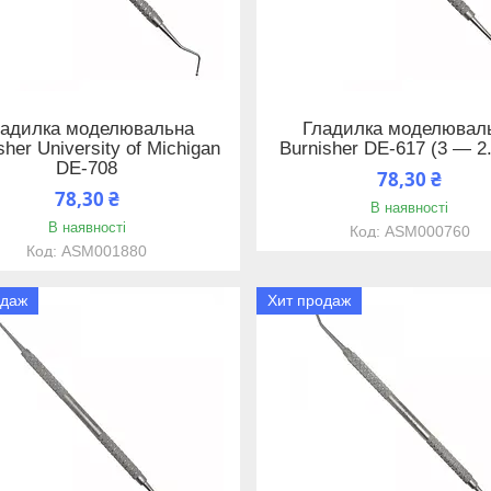
ладилка моделювальна
Гладилка моделювал
sher University of Michigan
Burnisher DE-617 (3 — 2
DE-708
78,30 ₴
78,30 ₴
В наявності
В наявності
ASM000760
ASM001880
одаж
Хит продаж