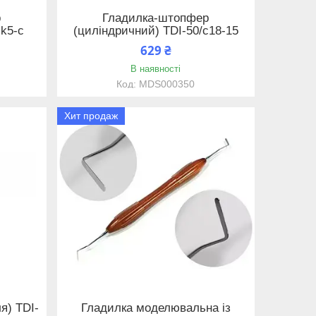
р
Гладилка-штопфер
-k5-c
(циліндричний) TDI-50/с18-15
629 ₴
В наявності
MDS000350
Хит продаж
я) TDI-
Гладилка моделювальна із