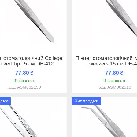
т стоматологічний College
Пінцет стоматологічний
urved Tip 15 см DE-412
Tweezers 15 см DE-4
77,80 ₴
77,80 ₴
В наявності
В наявності
ASM002190
ASM002510
одаж
Хит продаж