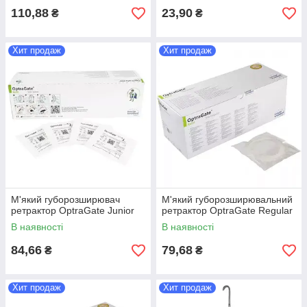
110,88
23,90
₴
₴
Хит продаж
Хит продаж
М'який губорозширювач
М'який губорозширювальний
ретрактор OptraGate Junior
ретрактор OptraGate Regular
В наявності
В наявності
84,66
79,68
₴
₴
Хит продаж
Хит продаж