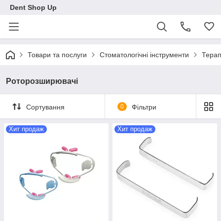
Dent Shop Up
Товари та послуги
Стоматологічні інструменти
Терап
Роторозширювачі
Сортування
0
Фільтри
Хит продаж
Хит продаж