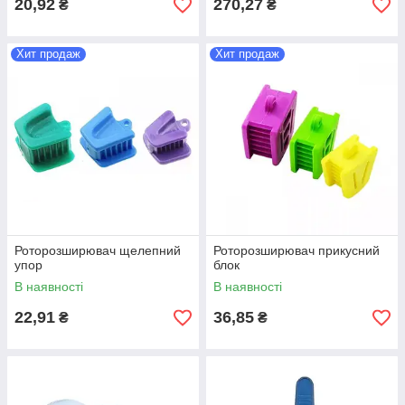
20,92
270,27
₴
₴
Хит продаж
Хит продаж
Роторозширювач щелепний
Роторозширювач прикусний
упор
блок
В наявності
В наявності
22,91
36,85
₴
₴