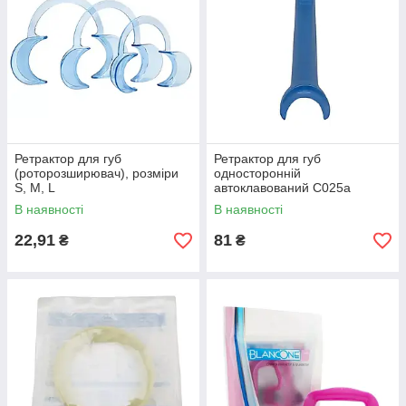
Ретрактор для губ
Ретрактор для губ
(роторозширювач), розміри
односторонній
S, M, L
автоклавований C025а
(дитячий)
В наявності
В наявності
22,91
81
₴
₴