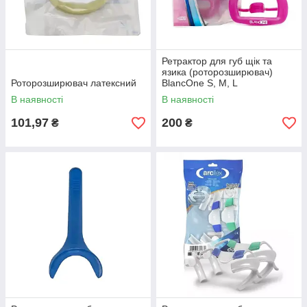
Ретрактор для губ щік та
язика (роторозширювач)
Роторозширювач латексний
BlancOne S, M, L
В наявності
В наявності
101,97
200
₴
₴