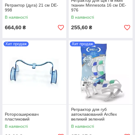
Ретрактор для щік і м'яких
Ретрактор (дуга) 21 см DE-
тканин Minnesota 16 см DE-
998
976
В наявності
В наявності
664,60
255,60
₴
₴
Хит продаж
Хит продаж
Ретрактор для губ
Роторозширювач
автоклавований Arcflex
пластиковий
великий зелений
В наявності
В наявності