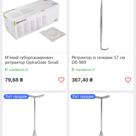
М'який губорозширювач
Ретрактор із гачками 17 см
ретрактор OptraGate Small
DE-989
В наявності
В наявності
79,68
367,40
₴
₴
Хит продаж
Хит продаж