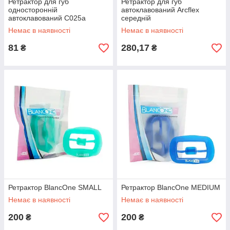
Ретрактор для губ
Ретрактор для губ
односторонній
автоклавований Arcflex
автоклавований C025а
середній
(дорослий)
Немає в наявності
Немає в наявності
81
280,17
₴
₴
Ретрактор BlancOne SMALL
Ретрактор BlancOne MEDIUM
Немає в наявності
Немає в наявності
200
200
₴
₴