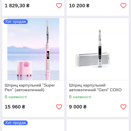
1 829,30
10 200
₴
₴
Хит продаж
Шприц карпульний "Super
Шприц карпульний
Pen" (автоматичний)
автоматичний "Geni" СОХО
В наявності
В наявності
15 960
9 000
₴
₴
Хит продаж