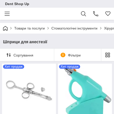
Dent Shop Up
Товари та послуги
Стоматологічні інструменти
Хірур
Шприци для анестезії
Сортування
0
Фільтри
Хит продаж
Хит продаж