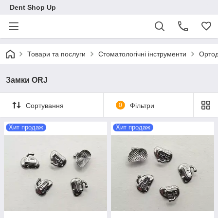
Dent Shop Up
Товари та послуги
Стоматологічні інструменти
Ортод
Замки ORJ
Сортування
0
Фільтри
Хит продаж
Хит продаж