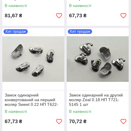
шт
5125S 1 шт
В наявності
В наявності
81,67
67,73
₴
₴
Хит продаж
Хит продаж
Замок одинарний
Замок одинарний на другий
конвертований на перший
моляр Zeal 0.18 НП T721-
моляр Sweet 0.22 НП T622-
5145 1 шт
5145S 1 шт
В наявності
В наявності
67,73
70,72
₴
₴