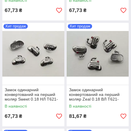
В наявності
В наявності
67,73
67,73
₴
₴
Хит продаж
Хит продаж
Замок одинарний
Замок одинарний
конвертований на перший
конвертований на перший
моляр Sweet 0.18 НЛ T621-
моляр Zeal 0.18 ВЛ T621-
5135S 1 шт
6125 1 шт
В наявності
В наявності
67,73
81,67
₴
₴