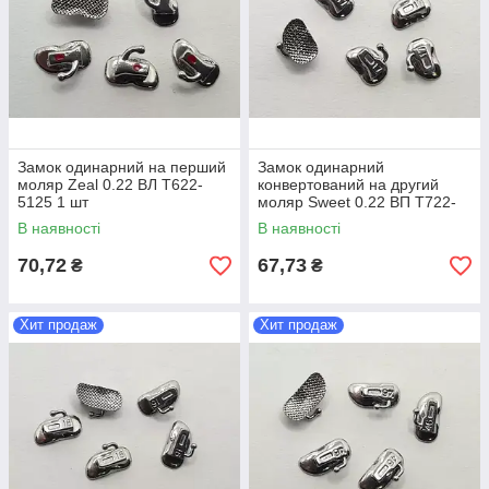
Замок одинарний на перший
Замок одинарний
моляр Zeal 0.22 ВЛ T622-
конвертований на другий
5125 1 шт
моляр Sweet 0.22 ВП T722-
5115S 1 шт
В наявності
В наявності
70,72
67,73
₴
₴
Хит продаж
Хит продаж