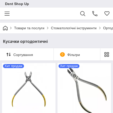
Dent Shop Up
Товари та послуги
Стоматологічні інструменти
Ортод
Кусачки ортодонтичні
Сортування
0
Фільтри
Хит продаж
Хит продаж