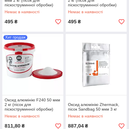
мкм 2 кг (пісок для
2 кг (пісок для
піскоструминної обробки)
піскоструминної обробки)
Немає в наявності
Немає в наявності
495
495
₴
₴
Хит продаж
Оксид алюмінію F240 50 мкм
2 кг (пісок для
Оксид алюмінію Zhermack,
піскоструминної обробки)
пісок Sandbag 50 мкм 3 кг
Немає в наявності
Немає в наявності
811,80
887,04
₴
₴