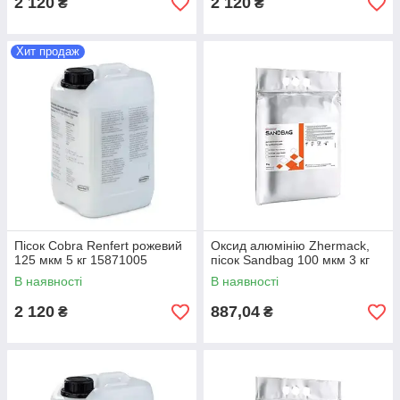
2 120
2 120
₴
₴
Хит продаж
Пісок Cobra Renfert рожевий
Оксид алюмінію Zhermack,
125 мкм 5 кг 15871005
пісок Sandbag 100 мкм 3 кг
В наявності
В наявності
2 120
887,04
₴
₴