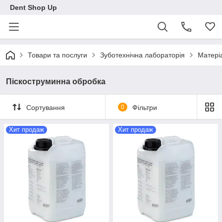
Dent Shop Up
Товари та послуги
Зуботехнічна лабораторія
Матеріа
Піскоструминна обробка
Сортування
0
Фільтри
Хит продаж
Хит продаж