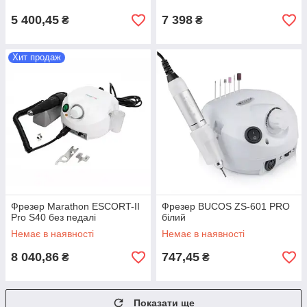
5 400,45
7 398
₴
₴
Хит продаж
Фрезер Marathon ESCORT-II
Фрезер BUCOS ZS-601 PRO
Pro S40 без педалі
білий
Немає в наявності
Немає в наявності
8 040,86
747,45
₴
₴
Показати ще