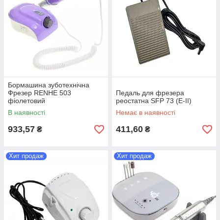
Бормашина зуботехнічна
Фрезер RENHE 503
Педаль для фрезера
фіолетовий
реостатна SFP 73 (Е-II)
В наявності
Немає в наявності
933,57
411,60
₴
₴
Хит продаж
Хит продаж