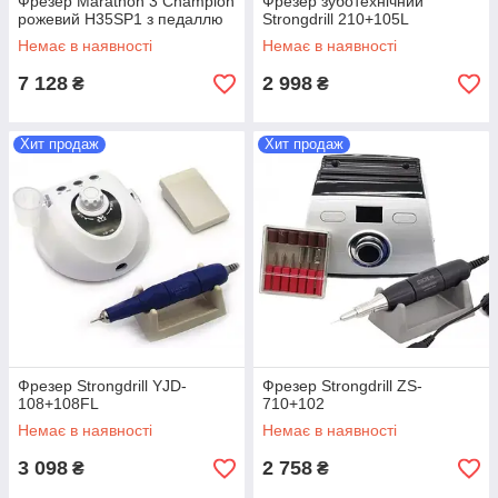
Фрезер Marathon 3 Champion
Фрезер зуботехнічний
рожевий H35SP1 з педаллю
Strongdrill 210+105L
Немає в наявності
Немає в наявності
7 128
2 998
₴
₴
Хит продаж
Хит продаж
Фрезер Strongdrill YJD-
Фрезер Strongdrill ZS-
108+108FL
710+102
Немає в наявності
Немає в наявності
3 098
2 758
₴
₴