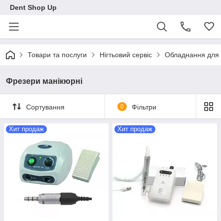
Dent Shop Up
Товари та послуги
Нігтьовий сервіс
Обладнання для
Фрезери манікюрні
Сортування
0
Фільтри
Хит продаж
Хит продаж