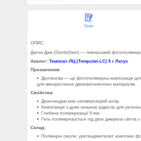
Опис
ОПИС
Денти Дам (DentinDam) — тимчасовий фотополімерн
Аналог:
Темплат-ЛЦ (Tempolat-LC) 5 г Латус
Призначення:
Дентингам — це фотополімерна композиція для 
для використання двокомпонентних матеріалів.
Свойства:
Деантиндам має напівпрозорий колір.
Композиція з дуже низькою рідкістю для ретель
Глибина полімеризації 9 мм.
Гель полімеризується під дією джерела світла з
Склад:
Полімерні смоли, уретандіметалат, комплекс фот