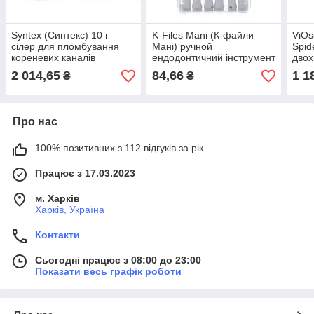
Syntex (Синтекс) 10 г
K-Files Mani (К-файли
ViOs
сілер для пломбування
Мані) ручной
Spide
кореневих каналів
ендодонтичний інструмент
двох
2 014,65
84,66
1 1
₴
₴
Про нас
100% позитивних з 112 відгуків за рік
Працює з 17.03.2023
м. Харків
Харків, Україна
Контакти
Сьогодні працює з 08:00 до 23:00
Показати весь графік роботи