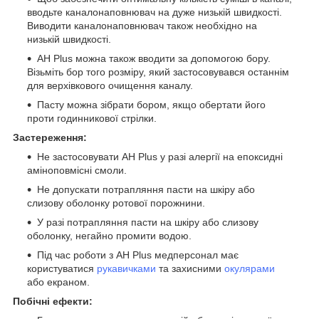
вводьте каналонаповнювач на дуже низькій швидкості.
Виводити каналонаповнювач також необхідно на
низькій швидкості.
AH Plus можна також вводити за допомогою бору.
Візьміть бор того розміру, який застосовувався останнім
для верхівкового очищення каналу.
Пасту можна зібрати бором, якщо обертати його
проти годинникової стрілки.
Застереження:
Не застосовувати AH Plus у разі алергії на епоксидні
аміноповмісні смоли.
Не допускати потрапляння пасти на шкіру або
слизову оболонку ротової порожнини.
У разі потрапляння пасти на шкіру або слизову
оболонку, негайно промити водою.
Під час роботи з AH Plus медперсонал має
користуватися
рукавичками
та захисними
окулярами
або екраном.
Побічні ефекти: