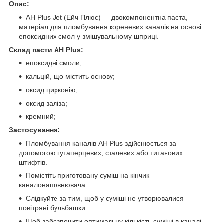
Опис:
AH Plus Jet (Ейч Плюc) — двокомпонентна паста,
матеріал для пломбування кореневих каналів на основі
епоксидних смол у змішувальному шприці.
Склад пасти AH Plus:
епоксидні смоли;
кальцій, що містить основу;
оксид цирконію;
оксид заліза;
кремний;
Застосування:
Пломбування каналів AH Plus здійснюється за
допомогою гутаперцевих, сталевих або титанових
штифтів.
Помістіть приготовану суміш на кінчик
каналонаповнювача.
Слідкуйте за тим, щоб у суміші не утворювалися
повітряні бульбашки.
Щоб забезпечити оптимальну кількість суміші в каналі,