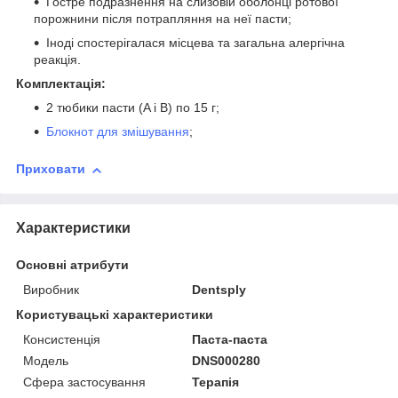
Гостре подразнення на слизовій оболонці ротової
порожнини після потрапляння на неї пасти;
Іноді спостерігалася місцева та загальна алергічна
реакція.
Комплектація:
2 тюбики пасти (A і B) по 15 г;
Блокнот для змішування
;
Приховати
Характеристики
Основні атрибути
Виробник
Dentsply
Користувацькі характеристики
Консистенція
Паста-паста
Модель
DNS000280
Сфера застосування
Терапія