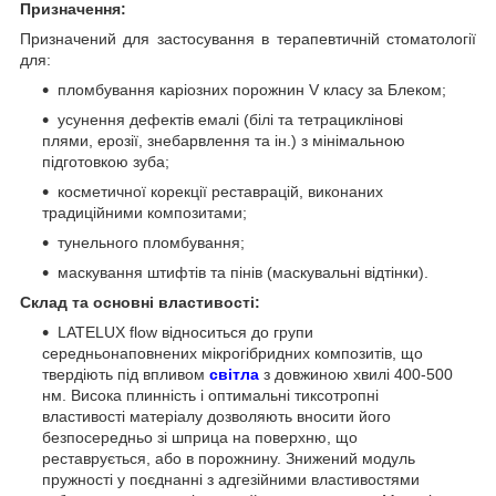
Призначення:
Призначений для застосування в терапевтичній стоматології
для:
пломбування каріозних порожнин V класу за Блеком;
усунення дефектів емалі (білі та тетрациклінові
плями, ерозії, знебарвлення та ін.) з мінімальною
підготовкою зуба;
косметичної корекції реставрацій, виконаних
традиційними композитами;
тунельного пломбування;
маскування штифтів та пінів (маскувальні відтінки).
Склад та основні властивості:
LATELUX flow відноситься до групи
середньонаповнених мікрогібридних композитів, що
твердіють під впливом
світла
з довжиною хвилі 400-500
нм. Висока плинність і оптимальні тиксотропні
властивості матеріалу дозволяють вносити його
безпосередньо зі шприца на поверхню, що
реставрується, або в порожнину. Знижений модуль
пружності у поєднанні з адгезійними властивостями