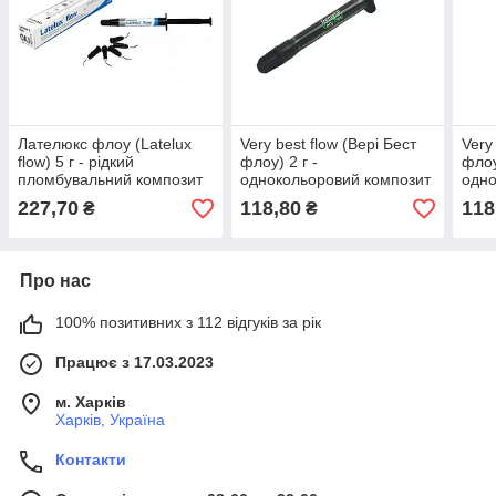
Лателюкс флоу (Latelux
Very best flow (Вері Бест
Very
flow) 5 г - рідкий
флоу) 2 г -
флоу
пломбувальний композит
однокольоровий композит
одно
(А2,А3,ОА2,ОА3)
(А2,
227,70
118,80
118
₴
₴
Про нас
100% позитивних з 112 відгуків за рік
Працює з 17.03.2023
м. Харків
Харків, Україна
Контакти