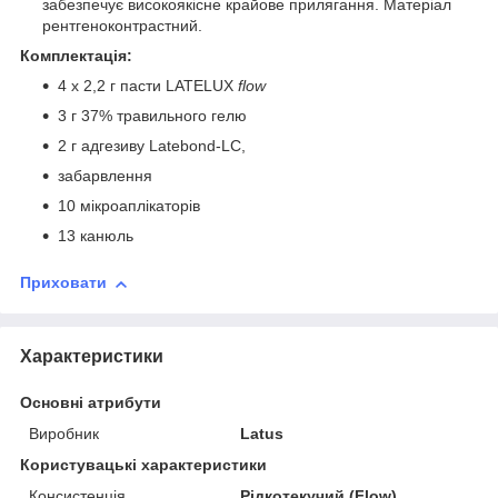
забезпечує високоякісне крайове прилягання. Матеріал
рентгеноконтрастний.
Комплектація:
4 x 2,2 г пасти LATELUX
flow
3 г 37% травильного гелю
2 г адгезиву Latebond-LC,
забарвлення
10 мікроаплікаторів
13 канюль
Приховати
Характеристики
Основні атрибути
Виробник
Latus
Користувацькі характеристики
Консистенція
Рідкотекучий (Flow)