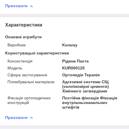
Приховати
Характеристики
Основні атрибути
Виробник
Kuraray
Користувацькі характеристики
Консистенція
Рідина Паста
Модель
KUR000120
Сфера застосування
Ортопедія Терапія
Пломбувальні матеріали
Адгезивні системи СІЦ
(склоїномірні цементи)
Хімічного затвердіння
Фіксація ортопедичних
Постійна фіксація Фіксація
конструкцій
внутрішньоканальних
штифтів
Приховати