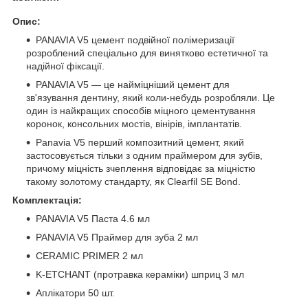
Опис:
PANAVIA V5 цемент подвійної полімеризації
розроблений спеціально для винятково естетичної та
надійної фіксації.
PANAVIA V5 — це найміцніший цемент для
зв'язування дентину, який коли-небудь розробляли. Це
один із найкращих способів міцного цементування
коронок, консольних мостів, вінірів, імплантатів.
Panavia V5 перший композитний цемент, який
застосовується тільки з одним праймером для зубів,
причому міцність зчеплення відповідає за міцністю
такому золотому стандарту, як Clearfil SE Bond.
Комплектація:
PANAVIA V5 Паста 4.6 мл
PANAVIA V5 Праймер для зуба 2 мл
CERAMIC PRIMER 2 мл
K-ETCHANT (протравка кераміки) шприц 3 мл
Аплікатори 50 шт.