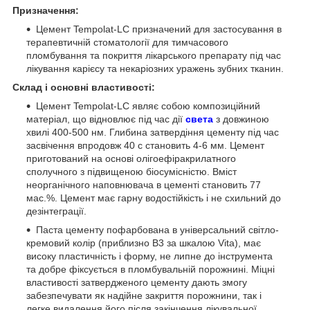
Призначення:
Цемент Tempolat-LC призначений для застосування в
терапевтичній стоматології для тимчасового
пломбування та покриття лікарського препарату під час
лікування карієсу та некаріозних уражень зубних тканин.
Склад і основні властивості:
Цемент Tempolat-LC являє собою композиційний
матеріал, що відновлює під час дії
света
з довжиною
хвилі 400-500 нм. Глибина затвердіння цементу під час
засвічення впродовж 40 с становить 4-6 мм. Цемент
приготований на основі олігоефіракрилатного
сполучного з підвищеною біосумісністю. Вміст
неорганічного наповнювача в цементі становить 77
мас.%. Цемент має гарну водостійкість і не схильний до
дезінтеграції.
Паста цементу пофарбована в універсальний світло-
кремовий колір (приблизно В3 за шкалою Vita), має
високу пластичність і форму, не липне до інструмента
та добре фіксується в пломбувальній порожнині. Міцні
властивості затвердженого цементу дають змогу
забезпечувати як надійне закриття порожнини, так і
легке видалення його після закінчення лікувальної