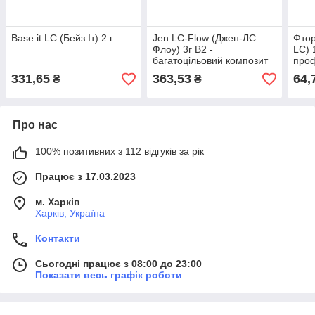
Base it LC (Бейз Іт) 2 г
Jen LC-Flow (Джен-ЛС
Фтор
Флоу) 3г B2 -
LC) 
багатоцільовий композит
проф
фто
331,65
363,53
64,
₴
₴
світ
Про нас
100% позитивних з 112 відгуків за рік
Працює з 17.03.2023
м. Харків
Харків, Україна
Контакти
Сьогодні працює з 08:00 до 23:00
Показати весь графік роботи