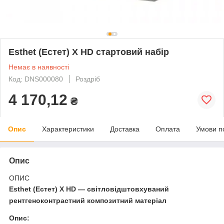
Esthet (Естет) X HD стартовий набір
Немає в наявності
Код: DNS000080
Роздріб
4 170,12
₴
Опис
Характеристики
Доставка
Оплата
Умови п
Опис
ОПИС
Esthet (Естет) X HD — світловідштовхуваний
рентгеноконтрастний композитний матеріал
Опис: