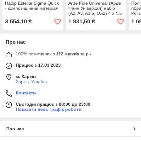
Набір Estelite Sigma Quick
Arde Fine Universal (Арде
Полі
- композиційний матеріал
Файн Універсал) набір
гібр
(A2, A3, A3.5, OA2) 4 x 4.5
Poli
г
24 ш
3 554,10
1 831,50
1 6
₴
₴
Про нас
100% позитивних з 112 відгуків за рік
Працює з 17.03.2023
м. Харків
Харків, Україна
Контакти
Сьогодні працює з 08:00 до 23:00
Показати весь графік роботи
Про нас