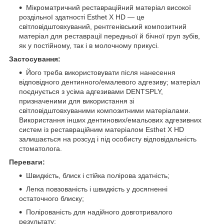
Мікроматричний реставраційний матеріал високої
роздільної здатності Esthet X HD — це
світловідштовхуваний, рентгенівський композитний
матеріал для реставрації передньої й бічної груп зубів,
як у постійному, так і в молочному прикусі.
Застосування:
Його треба використовувати після нанесення
відповідного дентинного/емалевого адгезиву; матеріал
поєднується з усіма адгезивами DENTSPLY,
призначеними для використання зі
світловідштовхуваними композитними матеріалами.
Використання інших дентинових/емальових адгезивних
систем із реставраційним матеріалом Esthet X HD
залишається на розсуд і під особисту відповідальність
стоматолога.
Переваги:
Швидкість, блиск і стійка полірова здатність;
Легка повзованість і швидкість у досягненні
остаточного блиску;
Полірованість для надійного довготривалого
результату;