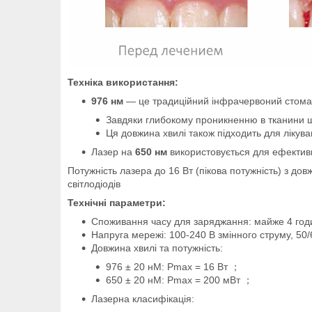
Техніка використання:
976 нм
— це традиційний інфрачервоний стомато
Завдяки глибокому проникненню в тканини ши
Ця довжина хвилі також підходить для лікув
Лазер на
650 нм
використовується для ефективно
Потужність лазера до 16 Вт (пікова потужність) з до
світлодіодів
Технічні параметри:
Споживання часу для заряджання: майже 4 год
Напруга мережі
: 100-240 В змінного струму, 50/
Довжина хвилі та потужність:
976 ± 20 нМ: Pmax = 16 Вт ；
650 ± 20 нМ: Pmax = 200 мВт ；
Лазерна класифікація: