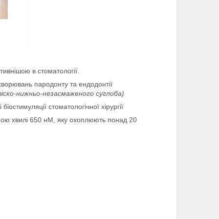
ивнішою в стоматології.
хворювань пародонту та ендодонтії
віско-нижньо-незасмаженого суглоба)
біостимуляції стоматологічної хірургії
иною хвилі 650 нМ, яку охоплюють понад 20