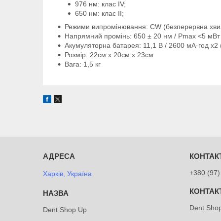
976 нм: клас IV;
650 нм: клас II;
Режими випромінювання: CW (безперервна хвиля
Напрямний промінь: 650 ± 20 нм / Pmax <5 мВт
Акумуляторна батарея: 11,1 В / 2600 мА·год x2 (
Розмір: 22см х 20см х 23см
Вага: 1,5 кг
+380 (97)
Харків, Україна
Dent Sho
Dent Shop Up