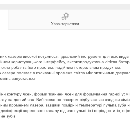
Характеристики
х лазерів високої потужності, ідеальний інструмент для всіх видів 
ном користувацького інтерфейсу, високопродуктивна літієва батаре
локна роблять його простим, надійним і стерильним продуктом.
 лазера полягає в коливанні променя світла між оптичними дзерка
ромінь випускається
зміни контуру ясен, форми тканини ясен для формування гарної усм
тату на довгий час. Вибілювання лазером відбувається завдяки хіміч
ивним променем лазера, завдяки помірній температурі пульпа зуба н
езінфекції кореневого каналу під час пульпітів і періодонтитів, еф
ин зубів