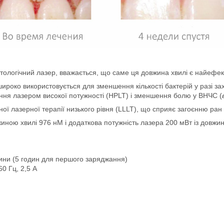
логічний лазер, вважається, що саме ця довжина хвилі є найефект
роко використовується для зменшення кількості бактерій у разі за
ання лазером високої потужності (HPLT) і зменшення болю у ВНЧС (
ї лазерної терапії низького рівня (LLLT), що сприяє загоєнню ран і 
вжиною хвилі 976 нМ і додаткова потужність лазера 200 мВт із довж
ини (5 годин для першого заряджання)
60 Гц, 2,5 А