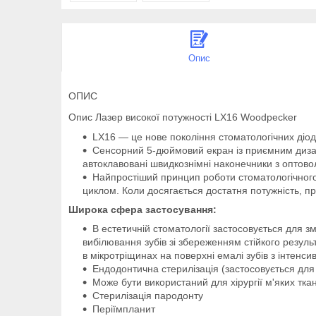
Опис
ОПИС
Опис Лазер високої потужності LX16 Woodpecker
LX16 — це нове покоління стоматологічних діодни
Сенсорний 5-дюймовий екран із приємним дизай
автоклавовані швидкознімні наконечники з оптово
Найпростіший принцип роботи стоматологічного
циклом.
Коли досягається достатня потужність, п
Широка сфера застосування:
В естетичній стоматології застосовується для 
вибілювання зубів зі збереженням стійкого резуль
в мікротріщинах на поверхні емалі зубів з інтенс
Ендодонтична стерилізація (застосовується для д
Може бути використаний для хірургії м'яких ткан
Стерилізація пародонту
Періїмпланит