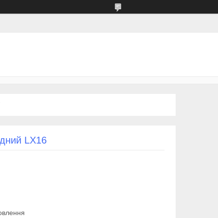
одний LX16
овлення