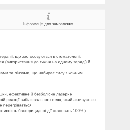
Інформація для замовлення
терапії, що застосовуються в стоматології.
я (використання до тижня на одному заряді) й
лами та лінзами, що набирає силу з кожним
ішки, ефективне й безболісне лазерне
ній реакції вибілювального гелю, який активується
е перегрівається
ективність бактерицидної дії становить 100%.)