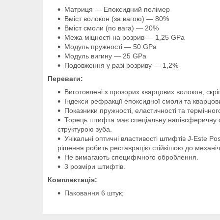
Матриця — Епоксидний полімер
Вміст волокон (за вагою) — 80%
Вміст смоли (по вага) — 20%
Межа міцності на розрив — 1,25 GPa
Модуль пружності — 50 GPa
Модуль вигину — 25 GPa
Подовження у разі розриву — 1,2%
Переваги:
Виготовлені з прозорих кварцових волокон, скр
Індекси рефракції епоксидної смоли та кварцов
Показники пружності, еластичності та термічног
Торець штифта має спеціальну напівсферичну ф
структурою зуба.
Унікальні оптичні властивості штифтів J-Este P
рішення робить реставрацію стійкішою до механічни
Не вимагають специфічного оброблення.
3 розміри штифтів.
Комплектація:
Паковання 6 штук;