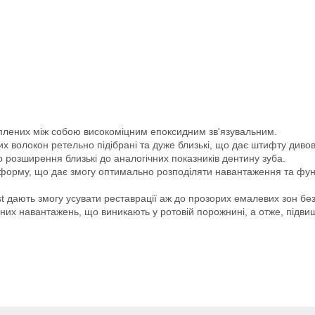
іплених між собою високоміцним епоксидним зв'язувальним.
их волокон ретельно підібрані та дуже близькі, що дає штифту див
о розширення близькі до аналогічних показників дентину зуба.
орму, що дає змогу оптимально розподіляти навантаження та функ
ost дають змогу усувати реставрації аж до прозорих емалевих зон бе
х навантажень, що виникають у ротовій порожнині, а отже, підвищує 