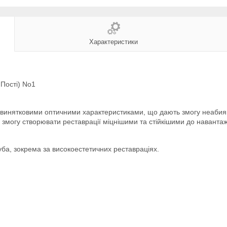
Характеристики
 Пості) No1
з винятковими оптичними характеристиками, що дають змогу неабияк
 змогу створювати реставрації міцнішими та стійкішими до навантаже
уба, зокрема за високоестетичних реставраціях.