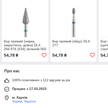
Бор прямий (нирка,
Бор прямий (яйцо) DLX
Бор
закруглена, довга) DLX
277
(цил
266 876 (534) зелений 050
стрі
249 
54,78
54,78
54,
₴
₴
нако
Про нас
100% позитивних з 112 відгуків за рік
Працює з 17.03.2023
м. Харків
Харків, Україна