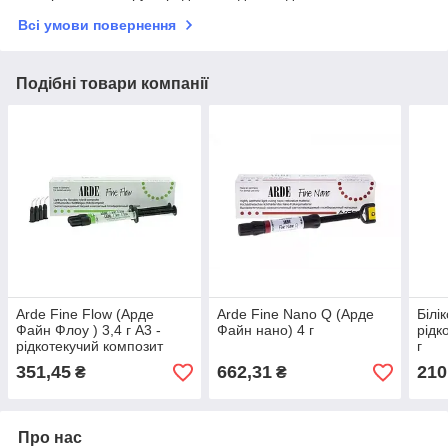
Всі умови повернення
Подібні товари компанії
Arde Fine Flow (Арде
Arde Fine Nano Q (Арде
Білік
Файн Флоу ) 3,4 г А3 -
Файн нано) 4 г
рідк
рідкотекучий композит
г
351,45
662,31
210
₴
₴
Про нас