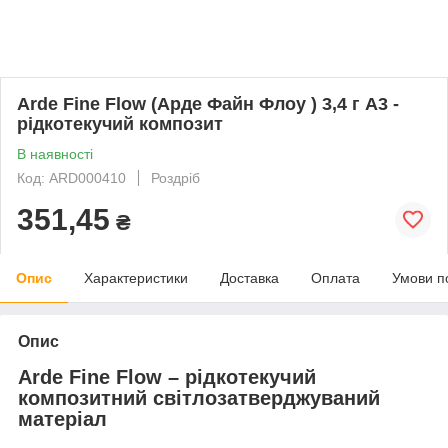
Arde Fine Flow (Арде Файн Флоу ) 3,4 г А3 -
рідкотекучий композит
В наявності
Код: ARD000410
Роздріб
351,45
₴
Опис
Характеристики
Доставка
Оплата
Умови п
Опис
Arde Fine Flow – рідкотекучий
композитний світлозатверджуваний
матеріал