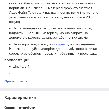
канюлю. Для зручності не вносьте композит великими
порціями. При внесенні матеріал трохи стискається.
Арде Файн Флоу залишається поступливим і легко тече
до моменту засвітки. Час затвердіння світлом – 20
секунд.
Після затвердіння, якщо застосовували матрицю,
видаліть її. Залишки матеріалу можна забрати за
допомогою каменю арканзасу або гнучких дисків.
Не використовуйте водний
спрей
для охолодження.
Не використовуйте матеріал для пломбування великих і
середніх за обсягом порожнин або лише як прокладку.
Комплектація:
Шприц 3.4 г
Приховати
Характеристики
Основні атрибути