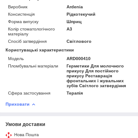
Виробник
Ardenia
Консистенція
Рідкотекучий
Форма випуску
Шприц
Колір стоматологічного
A3
матеріалу
Спосіб затвердіння
Світлового
Користувацькі характеристики
Модель
ARD000410
Пломбувальні матеріали
Герметики Для молочного
прикусу Для постійного
прикусу Реставрація
фронтальних і жувальних
зубів Світлого затвердіння
Сфера застосування
Терапія
Приховати
Умови доставки
Нова Пошта