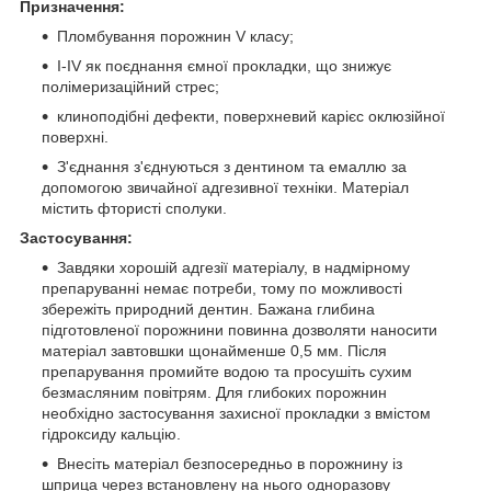
Призначення:
Пломбування порожнин V класу;
I-IV як поєднання ємної прокладки, що знижує
полімеризаційний стрес;
клиноподібні дефекти, поверхневий карієс оклюзійної
поверхні.
З'єднання з'єднуються з дентином та емаллю за
допомогою звичайної адгезивної техніки. Матеріал
містить фтористі сполуки.
Застосування:
Завдяки хорошій адгезії матеріалу, в надмірному
препаруванні немає потреби, тому по можливості
збережіть природний дентин. Бажана глибина
підготовленої порожнини повинна дозволяти наносити
матеріал завтовшки щонайменше 0,5 мм. Після
препарування промийте водою та просушіть сухим
безмасляним повітрям. Для глибоких порожнин
необхідно застосування захисної прокладки з вмістом
гідроксиду кальцію.
Внесіть матеріал безпосередньо в порожнину із
шприца через встановлену на нього одноразову