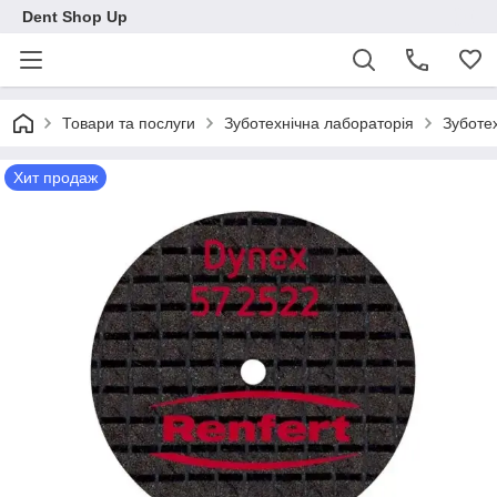
Dent Shop Up
Товари та послуги
Зуботехнічна лабораторія
Зуботех
Хит продаж