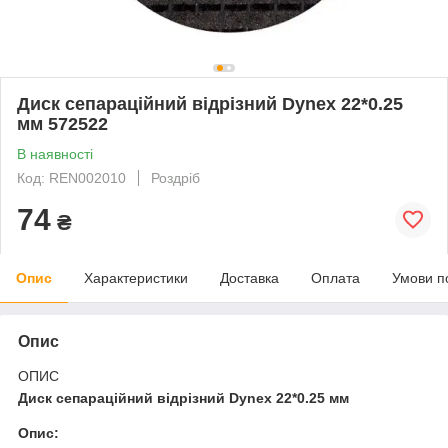
Диск сепараційний відрізний Dynex 22*0.25
мм 572522
В наявності
Код: REN002010
Роздріб
74
₴
Опис
Характеристики
Доставка
Оплата
Умови п
Опис
ОПИС
Диск сепараційний відрізний Dynex 22*0.25 мм
Опис: