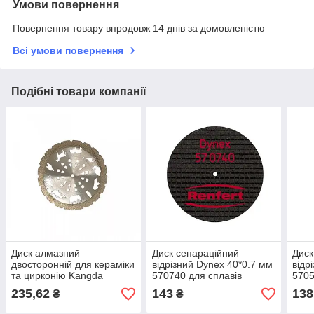
Умови повернення
Повернення товару впродовж 14 днів за домовленістю
Всі умови повернення
Подібні товари компанії
Диск алмазний
Диск сепараційний
Диск
двосторонній для кераміки
відрізний Dynex 40*0.7 мм
відр
та цирконію Kangda
570740 для сплавів
5705
C22/450 C22/450 (0,2,
235,62
143
138
₴
₴
0,25, 0,3)