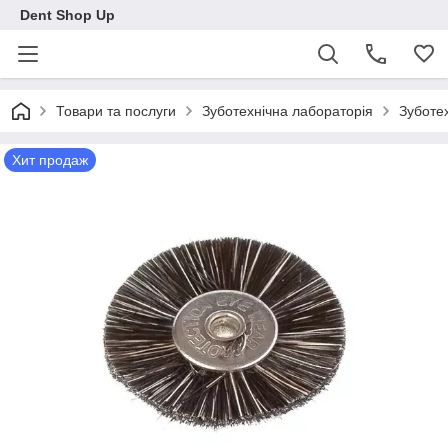
Dent Shop Up
Товари та послуги
Зуботехнічна лабораторія
Зуботех
Хит продаж