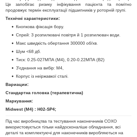
Це запобігає ризику інфікування пацієнта та помітно
продовжує термін експлуатації підшипників у роторній групі.
Технічні характеристики:
Кнопкова фіксація бору.
Спрей: 3 розпилювачі повітря й 1 розпилювач води.
Макс швидкість обертання 300000 об/хв.
Шум <68 дб.
Тиск: 0.25-027МПА (M4), 0.20-0.22МПА (B2)
З'єднання на вибір: M4,
Корпус із неіржавкої сталі.
Вариации:
Стандартна головка (терапевтична)
Маркування
:
Midwest (M4) : H02-SP4;
Під час виробництва та тестування наконечників COXO
використовується тільки найдосконаліше обладнання, всі
деталі та комплектуючі для наконечників виробляються на