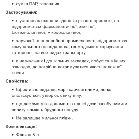
суміш ПАР, запашник
Застосування:
в установах охорони здоров'я різного профілю, на
підприємствах фармацевтичної, хімічної,
біотехнологічної, мікробіологічної,
харчової та переробної промисловості, підприємствах
комунального господарства, громадського харчування
та торгівлі, на всіх видах транспорту,
в навчальних і дошкільних закладах, побуті та в інших
закладах, де потрібно дотримуватися якості належної
гігієни
Свойства:
Ефективно видаляє жир і харчові плями, легко
ополіскується, утворює стійку піну,
що дає змогу за допомогою однієї дози засобу вимити
велику кількість брудного посуду.
Не залишає мильної плівки.
Комплектація:
Флакон 5 л