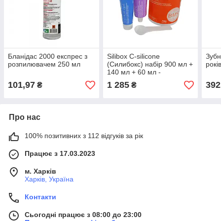
Бланідас 2000 експрес з
Silibox C-silicone
Зубн
розпилювачем 250 мл
(Силибокс) набір 900 мл +
рокі
140 мл + 60 мл -
стоматологічний С-силікон
101,97
1 285
392
₴
₴
Про нас
100% позитивних з 112 відгуків за рік
Працює з 17.03.2023
м. Харків
Харків, Україна
Контакти
Сьогодні працює з 08:00 до 23:00