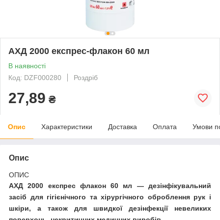
АХД 2000 експрес-флакон 60 мл
В наявності
Код: DZF000280
Роздріб
27,89
₴
Опис
Характеристики
Доставка
Оплата
Умови п
Опис
ОПИС
АХД 2000 експрес флакон 60 мл — дезінфікувальний
засіб для гігієнічного та хірургічного оброблення рук і
шкіри, а також для швидкої дезінфекції невеликих
поверхонь, некритичних медичних виробів