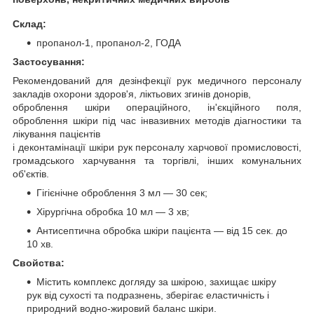
Склад:
пропанол-1, пропанол-2, ГОДА
Застосування:
Рекомендований для дезінфекції рук медичного персоналу
закладів охорони здоров'я, ліктьових згинів донорів,
оброблення шкіри операційного, ін'єкційного поля,
оброблення шкіри під час інвазивних методів діагностики та
лікування пацієнтів
і деконтамінації шкіри рук персоналу харчової промисловості,
громадського харчування та торгівлі, інших комунальних
об'єктів.
Гігієнічне оброблення 3 мл — 30 сек;
Хірургічна обробка 10 мл — 3 хв;
Антисептична обробка шкіри пацієнта — від 15 сек. до
10 хв.
Свойства:
Містить комплекс догляду за шкірою, захищає шкіру
рук від сухості та подразнень, зберігає еластичність і
природний водно-жировий баланс шкіри.