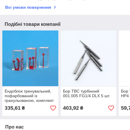
Всі умови повернення
Подібні товари компанії
Ендоблок тренувальний,
Бор ТВС турбінний
Бор 
пофарбований із
001.005 FG1/4 DLX 5 шт.
HP4 
гранульованою, комплект
3 шт HTS-N4
335,61
403,92
59,
₴
₴
Про нас