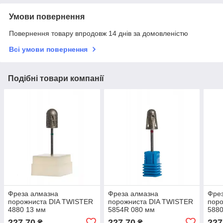
Умови повернення
Повернення товару впродовж 14 днів за домовленістю
Всі умови повернення
Подібні товари компанії
Фреза алмазна
Фреза алмазна
Фре
порожниста DIA TWISTER
порожниста DIA TWISTER
пор
4880 13 мм
5854R 080 мм
5880
227,70
227,70
227
₴
₴