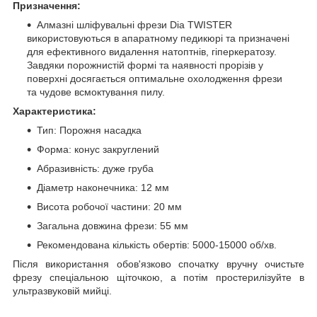
Призначення:
Алмазні шліфувальні фрези Dia TWISTER
використовуються в апаратному педикюрі та призначені
для ефективного видалення натоптнів, гіперкератозу.
Завдяки порожнистій формі та наявності прорізів у
поверхні досягається оптимальне охолодження фрези
та чудове всмоктування пилу.
Характеристика:
Тип: Порожня насадка
Форма: конус закруглений
Абразивність: дуже груба
Діаметр наконечника: 12 мм
Висота робочої частини: 20 мм
Загальна довжина фрези: 55 мм
Рекомендована кількість обертів: 5000-15000 об/хв.
Після використання обов'язково спочатку вручну очистьте
фрезу спеціальною щіточкою, а потім простерилізуйте в
ультразвуковій мийці.