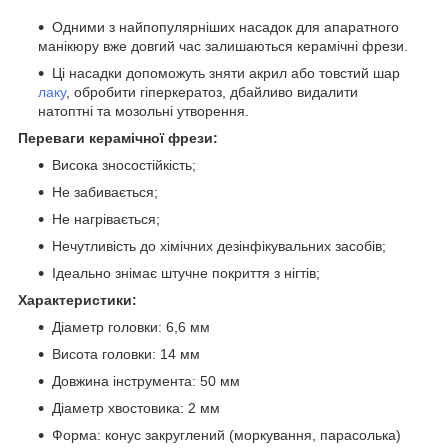
Одними з найпопулярніших насадок для апаратного
манікюру вже довгий час залишаються керамічні фрези.
Ці насадки допоможуть зняти акрил або товстий шар
лаку
, обробити гіперкератоз, дбайливо видалити
натоптні та мозольні утворення.
Переваги керамічної фрези:
Висока зносостійкість;
Не забивається;
Не нагрівається;
Нечутливість до хімічних дезінфікувальних засобів;
Ідеально знімає штучне покриття з нігтів;
Характеристики:
Діаметр головки: 6,6 мм
Висота головки: 14 мм
Довжина інструмента: 50 мм
Діаметр хвостовика: 2 мм
Форма: конус закруглений (моркування, парасолька)