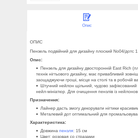
Опис
ОПИС
Пензель подвійний для дизайну плоский No04/дотс 1
Опис:
Пензель для дизайну двосторонній East Rich (п
технік нігтьового дизайну, має привабливий зовніш
заощаджуючи гроші, місце на столі та в робочій вал
Штучний нейлон щільний, чудово зафіксований 
нейл-мініатюр. Для очищення пензлів із нейлонов
Призначення:
Лайнер дасть змогу декорувати нігтики красив
Металевий дот оптимальний для промальовування 
Характеристика:
Довжина
пензля
: 15 cм
Цвет: розовая со стразами