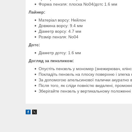
Форма пензля: плоска No04/дотс 1.6 мм
Лайнер:
Матеріал ворсу: Нейлон
Довжина ворсу: 9.4 мм
Діаметр ворсу: 4.7 мм
Розмір пензля: No04
Дотс:
Діаметр дотсу: 1.6 мм
Догляд за пензликом:
Опустіть пензель у мономер (знежирювач, клінс
Покладіть пензель на плоску поверхню і злегка н
За допомогою апельсинової палички акуратно в
Після того, як сліди повністю видалені, промо
Зберігайте пензель у вертикальному положенні