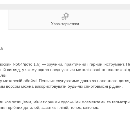
Характеристики
.6
лоский No04/дотс 1.6) — зручний, практичний і гарний інструмент.
ній вигляд, у якому вдало поєднуються металізовані та пластикові д
ізі.
у металевій обоймі. Пензлик слугуватиме довго за належного догл
им ворсом можна використовувати будь-які спиртовмісні рідини.
ими композиціями, мініатюрними художніми елементами та геометри
дрібних деталей, завитків і ліній, точок, квіточок.