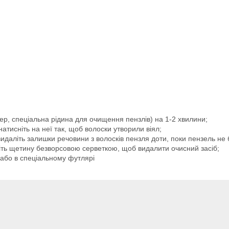
ер, спеціальна рідина для очищення пензлів) на 1-2 хвилини;
атисніть на неї так, щоб волоски утворили віял;
идаліть залишки речовини з волосків пензля доти, поки пензель не
кніть щетину безворсовою серветкою, щоб видалити очисний засіб;
 або в спеціальному футлярі