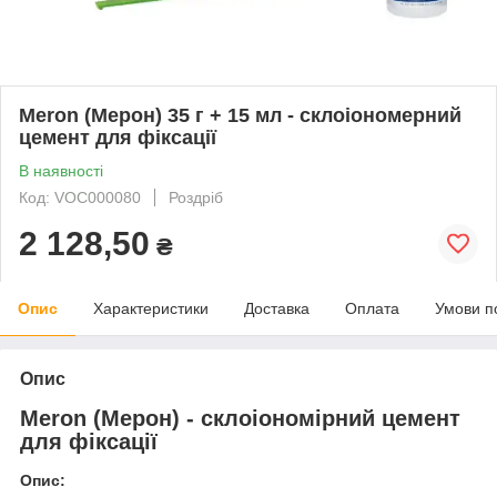
Meron (Мерон) 35 г + 15 мл - склоіономерний
цемент для фіксації
В наявності
Код: VOC000080
Роздріб
2 128,50
₴
Опис
Характеристики
Доставка
Оплата
Умови п
Опис
Meron (Мерон) - склоіономірний цемент
для фіксації
Опис: