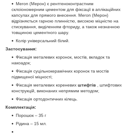
Meron (Мерон) є рентгеноконтрастним
склоіономерним цементом для фіксації в аплікаційних
капсулах для прямого внесення. Meron (Мерон)
відрізняється гарною плинністю, високою міцністю на
стискування, виділенням фториду, а також незначною
товщиною цементного шару.
Колір універсальний білий.
Застосування:
Фіксація металевих коронок, мостів, вкладок та
накоадок;
Фіксація суцільнокерамічних коронок та мостів
підвищеної міцності;
Фіксація металевих кореневих
штифтів
, штифтових
конструкцій, виконаних непрямим методом;
Фіксація ортодонтичних кілець.
Комплектація:
Порошок – 35 г
Рідина – 15 мл.