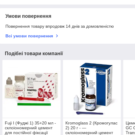
Умови повернення
Повернення товару впродовж 14 днів за домовленістю
Всі умови повернення
Подібні товари компанії
Fuji I (Фуджі 1) 35+20 мл -
Kromoglass 2 (Кромогулас
Цеме
склоіономерний цемент
2) 20 г - —
GC G
для постійної фіксації
склоіономерний цемент
Tran