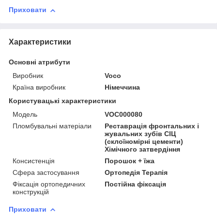
Приховати
Характеристики
Основні атрибути
Виробник
Voco
Країна виробник
Німеччина
Користувацькі характеристики
Модель
VOC000080
Пломбувальні матеріали
Реставрація фронтальних і
жувальних зубів СІЦ
(склоїномірні цементи)
Хімічного затвердіння
Консистенція
Порошок + їжа
Сфера застосування
Ортопедія Терапія
Фіксація ортопедичних
Постійна фіксація
конструкцій
Приховати