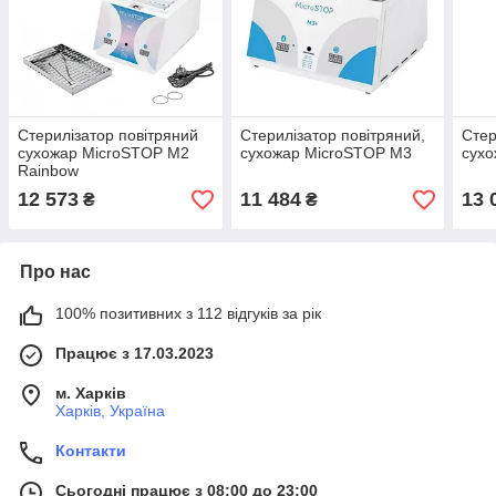
Стерилізатор повітряний
Стерилізатор повітряний,
Стер
сухожар MicroSTOP M2
сухожар MicroSTOP M3
сухо
Rainbow
12 573
11 484
13 
₴
₴
Про нас
100% позитивних з 112 відгуків за рік
Працює з 17.03.2023
м. Харків
Харків, Україна
Контакти
Сьогодні працює з 08:00 до 23:00