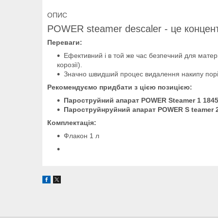
ОПИС
POWER steamer descaler - це концен
Переваги:
Ефективний і в той же час безпечний для матер
корозії).
Значно швидший процес видалення накипу порі
Рекомендуємо придбати з цією позицією:
Пароструйний апарат POWER Steamer 1 184
Пароструйнруйний апарат POWER S teamer 2
Комплектація:
Флакон 1 л