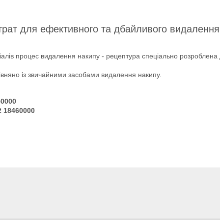
трат для ефективного та дбайливого видаленн
іалів процес видалення накипу - рецептура спеціально розроблена д
вняно із звичайними засобами видалення накипу.
50000
 18460000