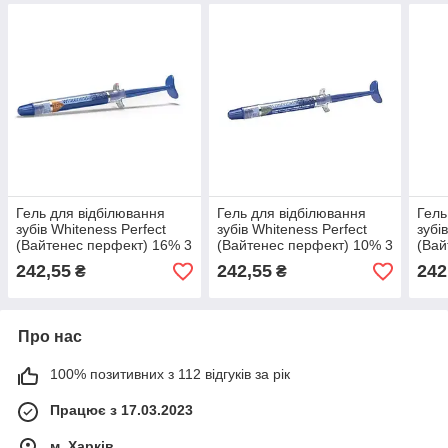
Гель для відбілювання
Гель для відбілювання
Гель
зубів Whiteness Perfect
зубів Whiteness Perfect
зубі
(Вайтенес перфект) 16% 3
(Вайтенес перфект) 10% 3
(Вай
г
г
г
242,55
242,55
242
₴
₴
Про нас
100% позитивних з 112 відгуків за рік
Працює з 17.03.2023
м. Харків