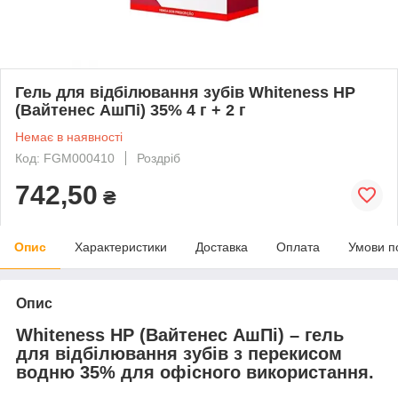
Гель для відбілювання зубів Whiteness HP
(Вайтенес АшПі) 35% 4 г + 2 г
Немає в наявності
Код: FGM000410
Роздріб
742,50
₴
Опис
Характеристики
Доставка
Оплата
Умови п
Опис
Whiteness HP (Вайтенес АшПі) – гель
для відбілювання зубів з перекисом
водню 35% для офісного використання.