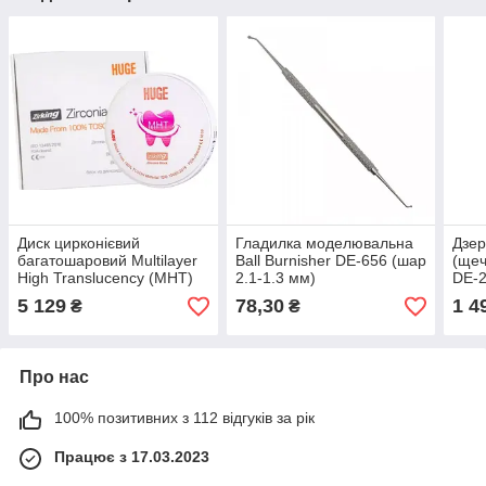
Диск цирконієвий
Гладилка моделювальна
Дзер
багатошаровий Multilayer
Ball Burnisher DE-656 (шар
(щеч
High Translucency (MHT)
2.1-1.3 мм)
DE-
98 (12-18мм, А1-А4)
5 129
78,30
1 4
₴
₴
Про нас
100% позитивних з 112 відгуків за рік
Працює з 17.03.2023