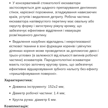
У консервативній стоматології екскаватори
застосовуються для щадного препарування дентинних
стінок, каріозної порожнини, згладжування нависаючих
країв, уступів і видалення детриту. Робоча частина
екскаватора напівкруглого перетину має овальну або
округлу форму і загострену ріжучу кромку, що
забезпечує ефективне відділення і евакуацію
розм'якшеного дентину.
Видалення назубних відкладень і некротизованої
кісткової тканини в зоні фуркации коренів і увігнутих
ділянках кореня може проводитися за допомогою двох-і
трьох-углових (в залежності від кількості вигинів робочої
частини) ескаваторів. Пародонтологічні ескаватори
мають гостро заточену кругову грань, що забезпечує
ефективне відшаровування зубного нальоту без ефекту
«пришліфовування поверхні».
Характеристика:
Довжина інструменту: 152±2 мм;
Діаметр робочої частини: 1.4 мм;
Кругла ручка: діаметр 6 мм.
Комплектація: