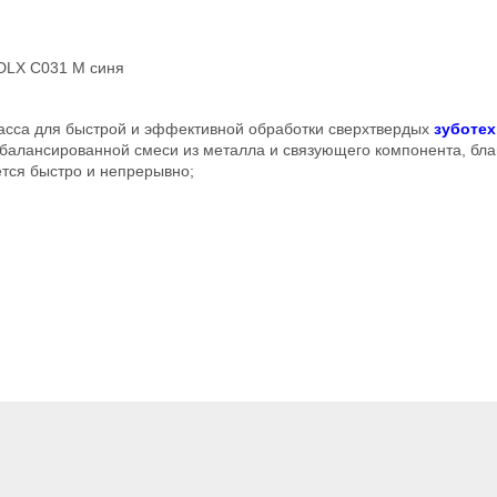
DLX C031 M синя
сса для быстрой и эффективной обработки сверхтвердых
зуботех
сбалансированной смеси из металла и связующего компонента, бл
тся быстро и непрерывно;