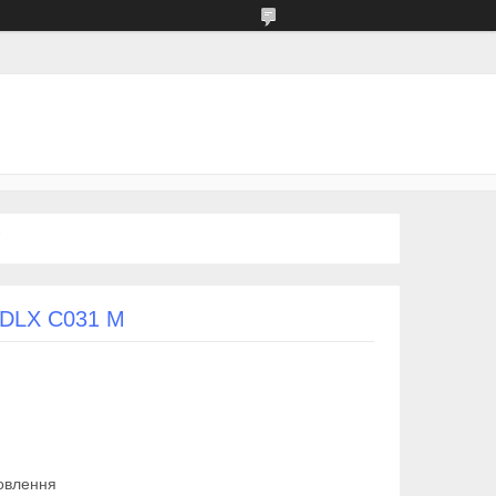
 DLX C031 M
овлення