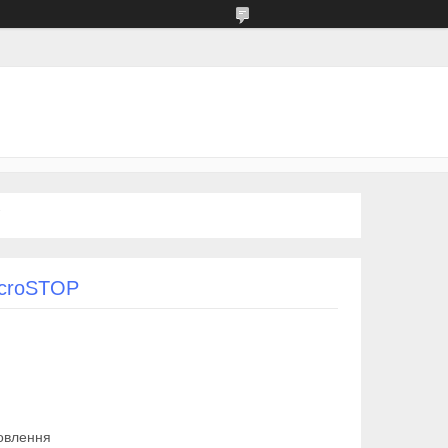
icroSTOP
овлення