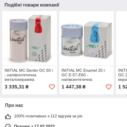
Подібні товари компанії
INITIAL MC Dentin GC 50 г
INITIAL MC Enamel 20 г
INIT
- напівсінтетична
GC E-57-Е60 -
GC 2
металокераміка
напівсинтетична
кера
металокераміка
3 335,31
1 447,38
1 5
₴
₴
Про нас
100% позитивних з 112 відгуків за рік
Працює з 17.03.2023