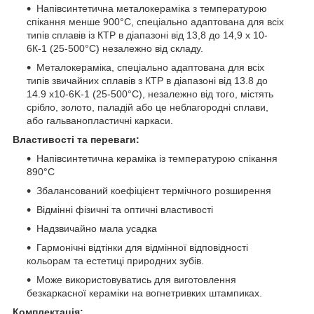
Напівсинтетична металокераміка з температурою
спікання менше 900°С, спеціально адаптована для всіх
типів сплавів із КТР в діапазоні від 13,8 до 14,9 х 10-
6К-1 (25-500°С) незалежно від складу.
Металокераміка, спеціально адаптована для всіх
типів звичайних сплавів з КТР в діапазоні від 13.8 до
14.9 x10-6K-1 (25-500°C), незалежно від того, містять
срібло, золото, паладій або це неблагородні сплави,
або гальванопластичні каркаси.
Властивості та переваги:
Напівсинтетична кераміка із температурою спікання
890°C
Збалансований коефіцієнт термічного розширення
Відмінні фізичні та оптичні властивості
Надзвичайно мала усадка
Гармонічні відтінки для відмінної відповідності
кольорам та естетиці природних зубів.
Може використовуватись для виготовлення
безкаркасної кераміки на вогнетривких штампиках.
Комплектація: