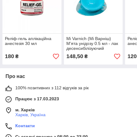
Реліф-гель аплікаційна
Mi Varnich (Мі Варніш)
Релі
анестезія 30 мл
М'ята унідозу 0.5 мл - лак
анес
десенсибілізуючий
180
148,50
120
₴
₴
Про нас
100% позитивних з 112 відгуків за рік
Працює з 17.03.2023
м. Харків
Харків, Україна
Контакти
Сьогодні працює з 08:00 до 23:00