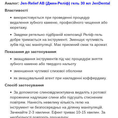
Аналог:
Jen-Relief AB (Джен-Реліф) гель 30 мл JenDental
Властивості
використовується при проведенні процедур
видалення зубного каменю, професійного чищення або
кюретажу.
Завдяки ретельно підібраній композиції Реліф-гель
добре тримається на інструменті. Зменшує чутливість
зубів під час маніпуляції. Має приємний смак та аромат.
Показання до застосування
:
змащування інструментів під час процедури зняття
зубного каменю або твердого нальоту
зменшення чутливої ​​слизової оболонки
як змащувальний агент при накладенні коффердаму.
Спосіб застосування
За допомогою слиновідсмоктувача видаліть з ротової
порожнини надлишки слини або підсушіть стисненим
повітрям. Нанесіть невелику кількість гелю на
інструмент чи безпосередньо на ділянку маніпуляцій.
Зачекайте 2-3 хвилини. Ефект триває 10-15 хвилин. За
необхідності повторіть процедуру.