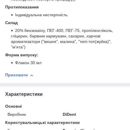
Протипоказання
Індивідуальна нестерпність.
Склад
20% бензокаїну, ПЕГ-400, ПЕГ-75, пропіленгліколь,
гліцерин, барвник кармуазин, сахарин, харчові
ароматизатори ("вишня", малина", "типі-топ(жуйка)",
"м'ята")
Форма випуску:
Флакон 30 мл
Приховати
Характеристики
Основні
Виробник
DiDent
Користувальницькі характеристики