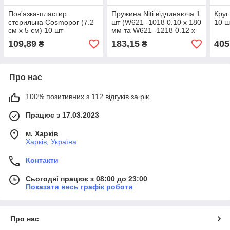
Пов'язка-пластир
Пружина Niti відчиняюча 1
Круг
стерильна Cosmopor (7.2
шт (W621 -1018 0.10 x 180
10 ш
см x 5 см) 10 шт
мм та W621 -1218 0.12 x
180 мм)
109,89
183,15
405
₴
₴
Про нас
100% позитивних з 112 відгуків за рік
Працює з 17.03.2023
м. Харків
Харків, Україна
Контакти
Сьогодні працює з 08:00 до 23:00
Показати весь графік роботи
Про нас