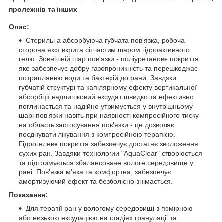
пролежнів та інших
Опис:
Стерильна абсорбуюча губчата пов'язка, робоча
сторона якої вкрита сітчастим шаром гідроактивного
гелю. Зовнішній шар пов'язки - поліуретанове покриття,
яке забезпечує добру газопроникність та перешкоджає
потраплянню води та бактерій до рани. Завдяки
губчатій структурі та капілярному ефекту вертикальної
абсорбції надлишковий ексудат швидко та ефективно
поглинається та надійно утримується у внутрішньому
шарі пов'язки навіть при наявності компресійного тиску
на область застосування пов'язки - це дозволяє
поєднувати лікування з компресійною терапією.
Гідрогелеве покриття забезпечує достатнє зволоження
сухих ран. Завдяки технологии "AquaClear" створюється
та підтримується збалансоване вологе середовище у
рані. Пов'язка м'яка та комфортна, забезпечує
амортизуючий ефект та безболісно знімається.
Показання:
Для терапії ран у вологому середовищі з помірною
або низькою ексудацією на стадіях грануляції та