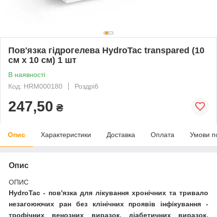
Пов'язка гідрогелева HydroTac transpared (10
см x 10 см) 1 шт
В наявності
Код: HRM000180
Роздріб
247,50
₴
Опис
Характеристики
Доставка
Оплата
Умови п
Опис
ОПИС
HydroTac - пов'язка для лікування хронічних та тривало
незагоюючих ран без клінічних проявів інфікування -
трофічних венозних виразок, діабетичних виразок,