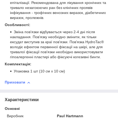
епіталізації. Рекомендована для лікування хронічних та
тривало незагоюючих ран без клінічних проявів
інфікування - трофічних венозних виразок, діабетичних
виразок, пролежнів.
Особливості:
Зміна пов'язки відбувається через 2-4 дні після
накладання. Пов'язку необхідно змінити, як тільки
ексудат виступив за краї пов'язки. Пов'язка HydroTac®
володіє ефектом первинної фіксації на шкірі, але для
тривалої фіксації пов'язки необхідно використовувати
гіпоалергенні пластирі або фіксуючі когезивні бинти.
Комплектація:
Упаковка 1 шт (10 см х 10 см)
Приховати
Характеристики
Основні
Виробник
Paul Hartmann