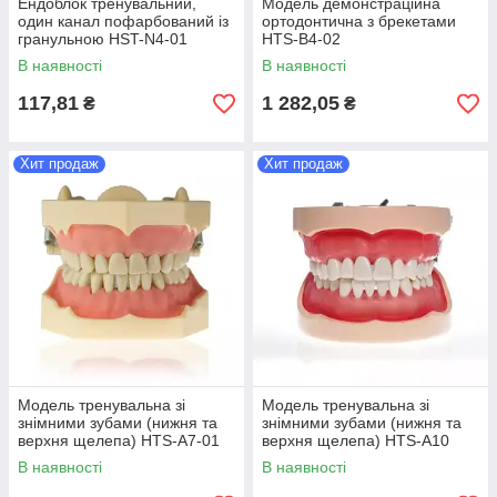
Ендоблок тренувальний,
Модель демонстраційна
один канал пофарбований із
ортодонтична з брекетами
гранульною HST-N4-01
HTS-B4-02
В наявності
В наявності
117,81
1 282,05
₴
₴
Хит продаж
Хит продаж
Модель тренувальна зі
Модель тренувальна зі
знімними зубами (нижня та
знімними зубами (нижня та
верхня щелепа) HTS-A7-01
верхня щелепа) HTS-A10
200H
В наявності
В наявності