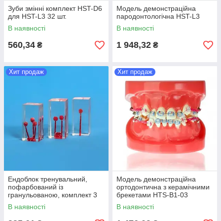
Зуби змінні комплект HST-D6
Модель демонстраційна
для HST-L3 32 шт.
пародонтологічна HST-L3
В наявності
В наявності
560,34
1 948,32
₴
₴
Хит продаж
Хит продаж
Ендоблок тренувальний,
Модель демонстраційна
пофарбований із
ортодонтична з керамічними
гранульованою, комплект 3
брекетами HTS-B1-03
шт HTS-N4
В наявності
В наявності