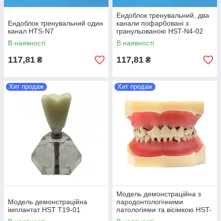
Ендоблок тренувальний, два
Ендоблок тренувальний один
канали пофарбовані з
канал HTS-N7
гранульованою HST-N4-02
В наявності
В наявності
117,81
117,81
₴
₴
Хит продаж
Хит продаж
Модель демонстраційна з
Модель демонстраційна
пародонтологічними
імплантат HST T19-01
патологіями та вісімкою HST-
L4