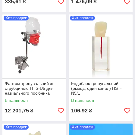
335,61
1 476,09
₴
₴
Хит продаж
Хит продаж
Фантом тренувальний зі
Ендоблок тренувальний
струбциною HTS-U5 для
(різець, один канал) HST-
навчального посібника
N5/1
В наявності
В наявності
12 201,75
106,92
₴
₴
Хит продаж
Хит продаж