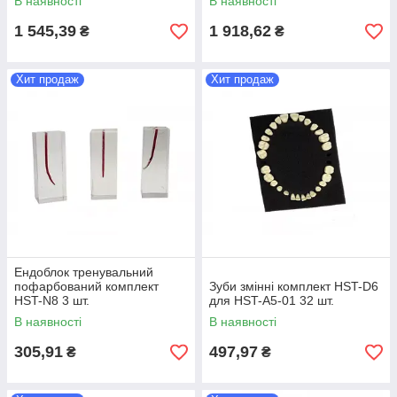
В наявності
В наявності
1 545,39
1 918,62
₴
₴
Хит продаж
Хит продаж
Ендоблок тренувальний
пофарбований комплект
Зуби змінні комплект HST-D6
HST-N8 3 шт.
для HST-A5-01 32 шт.
В наявності
В наявності
305,91
497,97
₴
₴