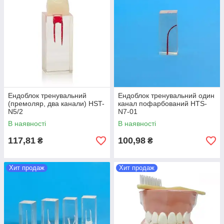
Ендоблок тренувальний
Ендоблок тренувальний один
(премоляр, два канали) HST-
канал пофарбований HTS-
N5/2
N7-01
В наявності
В наявності
117,81
100,98
₴
₴
Хит продаж
Хит продаж